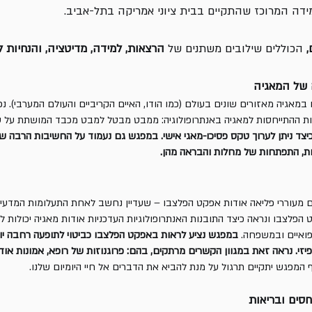
ידה המרוכז שהתקיים בבית ציוני אמריקה בתל-אביב.
,
הכוללים שילובים משתנים של
הרצאות, למידה, מדיטציה, והנחיות 
 של המאגיה
אגיה מאזורים שונים בעולם (כמו הודו, האיים הקריביים והעולם המערבי). נכ
ת ההתייחסות למאגיה באנתרופולוגיה: ממבט מבטל למבט מכבד המושתת על עני
כיצד ניתן לערוך טקס פסיכו-מאגי אישי. במפגש גם נעמוד על החשיבות הרבה 
ות, התפתחות של מחלות והבראה מהן.
מעוררי פליאה אודות אפקט הפלצבו – שעדיין נחשב לאחת התעלומות המדעיות 
הפלצבו ונראה כיצד התובנות האנתרופולוגיות העדכניות אודות מאגיה יכולות
רפואיים ובמשפחה.
במפגש נציע לראות באפקט הפלצבו כביטוי לתופעה רחבה יו
belie) על מצבנו הפיזי. נראה זאת במגוון הקשרים מרתקים, בהם: פרוגנוזות של רופא, אמונות
המפגש יתקיים תרגול על מנת להביא את הדברים אל חיי היומיום שלנו.
חסים ובריאות