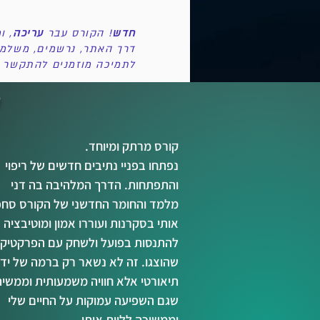
חדש
! הקורס עבר
עריכה
, ו
דרך האתר, נרשמים, משלמים
לתמיכה מוזמנים להתקשר א
קורס מרתק ומיוחד.
נפתחו בפניי נתיבים חדשים של ריפוי
והתפתחות. הדרך המלהיבה בה דני
מלמד והחומר החדשני של הקורס סחפ
אותי בסקרנות ועוררו אמון ומוטיבציה
להתנסות בפועל ולשחק עם הפרקטיקו
שהוצגו. זה לא נשאר רק ברמה של יד
תיאורטי אלא חוויה משמעותית וממשי
שגם השפיעה עמוקות על החיים שלי
וממשיכה ללוות אותי.