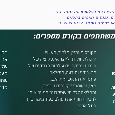
מוגש כעת
בפלטפורמה נוחה
יותר
, נכנסים וצופים בתכנים.
ו לכתוב לענבל:
0528900179
משתתפים בקורס מספרים:
הקורס מעמיק, מלהיב, מעשי!
היכולת של דני לייצר אינטגרציה של
תרבות עתיקה עם עולמות מרתקים של
מח, ריפוי ותודעה, מופלאה.
ו
פותח את הראש ואת הלב.
מאז, נרשמתי לקורסים נוספים,
ת
וממליצה לכל מי שסקרנות מניעה אותו
ע
להבין ולחוות את העולם בעוד מימדים :)​
ת
סיגל אביב