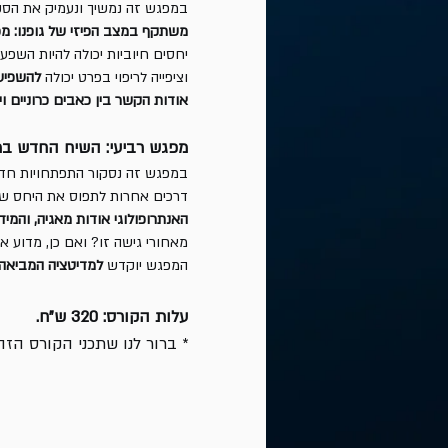
במפגש זה נמשיך ונעמיק את הסק
משתקף במצב הפיזי של גופנו: מפי
יחסים חיוביות יכולה להיות השפע
וציפייה לריפוי בפרט יכולה
להשפיע
אודות הקשר בין כאבים כרוניים ו
מפגש רביעי: השיח החדש במ
במפגש זה נסקור התפתחויות חדש
דרכים אחרות לתפוס את היחס שבי
האנתרופולוגי אודות מאגיה, והמיד
מאחורי גישה זו? ואם כן, מדוע 
המפגש יוקדש
למדיטציה המביאה 
עלות הקורס: 320 ש"ח.
* ברור לנו שתכני הקורס הזה