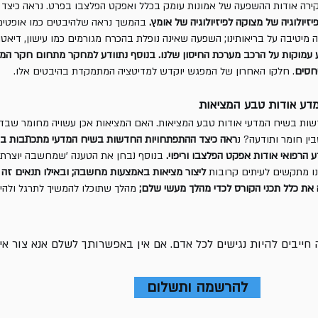
ירה אודות ההשפעה של אמונות עומק בכלל ואפקט הפלצבו בפרט. נראה כיצד
זיולוגיה של מצוקה לפיזיולוגיה של אומץ.
בהמשך נראה שלהיבטים כמו אופטימיו
ה מיטיבה על בריאותינו; השפעה שאינה נופלת בהכרח מגורמים כמו עישון, דיאטה
 עמוקות על הרכב מערכת החיסון שלנו. בנוסף נתוודע למחקר מתחום חקר ה
יחסים
. חלקו האחרון של המפגש יוקדש למדיטציה המתמקדת בהיבטים אלו.
דע אודות טבע המציאות
ות בשיח המדעי אודות טבע המציאות. האם המציאות אכן עשויה מחומר שבדר
ן חומר ותודעה? נ
ראה כיצד ההתפתחויות החדשות בשיח המדעי מתכתבות בא
ע הרפואי אודות אפקט הפלצבו וריפוי.
בנוסף נבחן את הטענה 'שמחשבה יוצרת מ
אנו מתקשים לעיתים קרובות
ליצור מציאות באמצעות מחשבה; ובאילו תנאים זה 
את כלל תכני הקורס לכדי מהלך מעשי שלם;
מהלך שתוכלו להמשיך לתרגל ולהי
 חייבים להיות נגישים לכל אדם. אם אין באפשרותך לשלם אנא צור א
להרשמה ותשלום