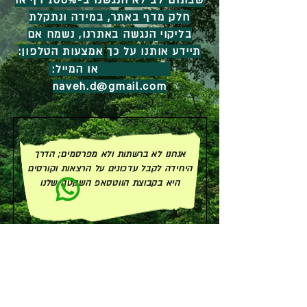
שבתום לב לא הנגשנו ב-100% דף או
חלק מדף באתר, במידה ונתקלת
בליקוי הנגשה באתרנו, נשמח אם
תיידע אותנו על כך
אמצעות הטלפון:
0528900179
או המייל:
naveh.d@gmail.com
אנחנו לא ברשתות ולא מפרסמים; הדרך
היחידה לקבל עדכונים על הרצאות וקורסים
היא בקבוצת הווטסאפ השקטה שלנו
הצהרת נגישות